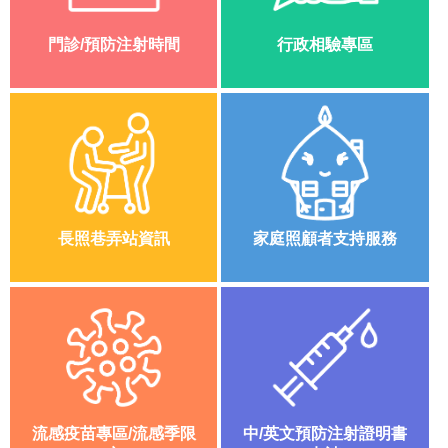
生
局
門診/預防注射時間
行政相驗專區
線
上
陳
情
資
訊
安
全
長照巷弄站資訊
家庭照顧者支持服務
政
策
隱
私
權
政
策
資
流感疫苗專區/流感季限
中/英文預防注射證明書