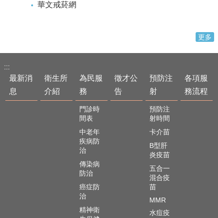
華文戒菸網
更多
:::
最新消
衛生所
為民服
徵才公
預防注
各項服
息
介紹
務
告
射
務流程
門診時
預防注
間表
射時間
中老年
卡介苗
疾病防
B型肝
治
炎疫苗
傳染病
五合一
防治
混合疫
癌症防
苗
治
MMR
精神衛
水痘疫