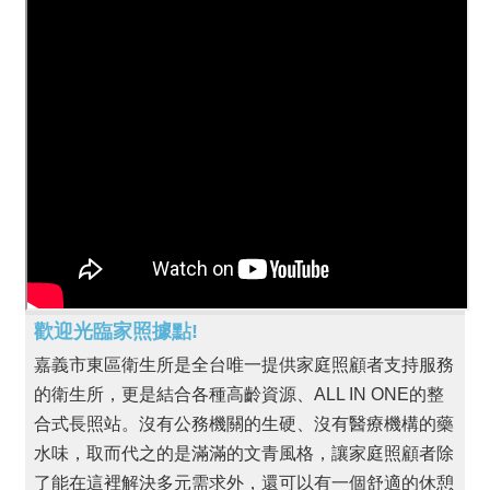
問
答
政
府
公
開
資
訊
相
關
連
結
歡迎光臨家照據點!
app
專
嘉義市東區衛生所是全台唯一提供家庭照顧者支持服務
區
的衛生所，更是結合各種高齡資源、ALL IN ONE的整
下
合式長照站。沒有公務機關的生硬、沒有醫療機構的藥
載
水味，取而代之的是滿滿的文青風格，讓家庭照顧者除
專
了能在這裡解決多元需求外，還可以有一個舒適的休憩
區