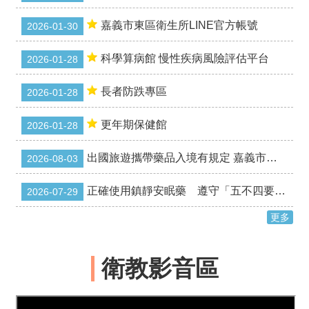
服
務
嘉義市東區衛生所LINE官方帳號
2026-01-30
徵
才
科學算病館 慢性疾病風險評估平台
2026-01-28
公
告
長者防跌專區
2026-01-28
預
更年期保健館
2026-01-28
防
注
射
出國旅遊攜帶藥品入境有規定 嘉義市政府衛生局提醒遵守自用限量 安心出遊健康返國
2026-08-03
各
正確使用鎮靜安眠藥 遵守「五不四要」睡得安心又安全
2026-07-29
項
服
更多
務
流
程
衛教影音區
常
見