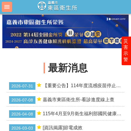
跳到主要內容區塊
:::
:::
進
階
搜
尋
災
害
示
最
警
新
最新消息
消
息
衛
【重要公告】114年度流感疫苗停止施打及全數屆效通知
2026-07-31
生
所
嘉義市東區衛生所-看診進度線上查
2026-07-08
介
紹
115年4月至9月衛生福利部國民健康署辦理「國民健康訪問調查」面訪調查
2026-04-08
為
民
[資訊揭露]節電成效
2026-03-03