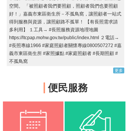
空間。 「被照顧者我們要照顧，照顧者我們也要照顧
網
好！」嘉義市東區衛生所－不孤鳥窩，讓照顧者一站式
路
得到服務與資源，讓照顧路不孤單！ 【有長照需求請
社
群
多利用】 １工具→ #長照服務資源地理地圖
https://ltcpap.mohw.gov.tw/public/index.html ２電話→
回
#長照專線1966 #家庭照顧者關懷專線0800507272 #嘉
首
義市東區衛生所 #家照據點 #家庭照顧者 #長期照顧 #
頁
不孤鳥窩
網
更多
站
導
覽
便民服務
嘉
義
市
政
府
衛