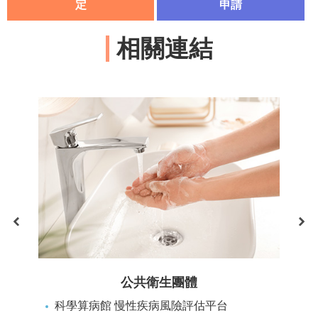
料
定
申請
開
放
相關連結
宣
告
公共衛生團體
科學算病館 慢性疾病風險評估平台