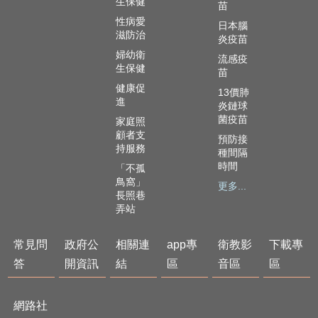
生保健
苗
性病愛
日本腦
滋防治
炎疫苗
婦幼衛
流感疫
生保健
苗
健康促
13價肺
進
炎鏈球
菌疫苗
家庭照
顧者支
預防接
持服務
種間隔
時間
「不孤
鳥窩」
更多...
長照巷
弄站
常見問
政府公
相關連
app專
衛教影
下載專
答
開資訊
結
區
音區
區
網路社