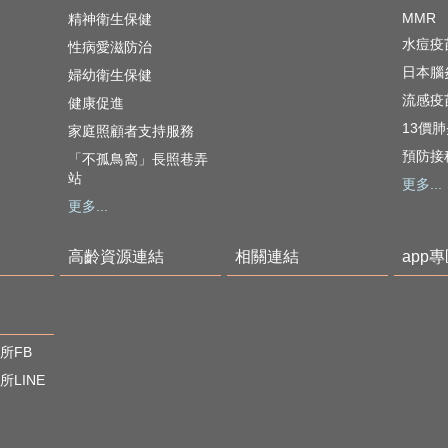
MMR
精神衛生保健
水痘疫
性病愛滋防治
日本腦
婦幼衛生保健
流感疫
健康促進
13價
家庭照顧者支持服務
預防接
「不孤鳥窩」長照巷弄
站
更多...
更多...
高齡資源連結
相關連結
app
所FB
LINE