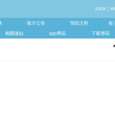
回首頁
網
務
徵才公告
預防注射
各
相關連結
app專區
下載專區