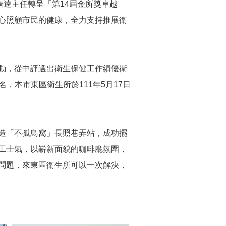
唐逵主任轉呈「第14屆金所獎卓越
心照顧市民的健康，全力支持推展衛
動，從中評選出衛生保健工作績優衛
，本市東區衛生所於111年5月17日
造「不孤鳥窩」長照巷弄站，成功擺
工士氣，以嶄新面貌的咖啡廳氛圍，
問題，來東區衛生所可以一次解決，