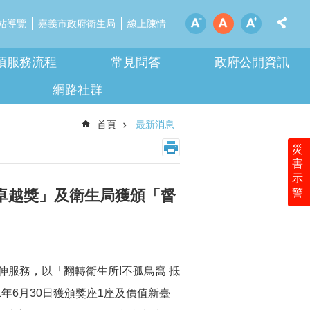
站導覽
嘉義市政府衛生局
線上陳情
項服務流程
常見問答
政府公開資訊
網路社群
首頁
最新消息
災
害
示
警
「卓越獎」及衛生局獲頒「督
服務，以「翻轉衛生所!不孤鳥窩 抵
年6月30日獲頒獎座1座及價值新臺