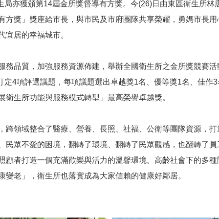
生局亦獲頒第14屆金所獎督導有方獎。今(26)日由東區衛生所林
有方獎」獎座給市長，與市民及市府團隊共享榮耀，勇媽市長用
代宜居的幸福城市。
服務品質，加強服務資源佈建，舉辦全國衛生所之金所獎競賽活
訂定4項評選議題，每項議題選出卓越獎1名、優等獎1名、佳作3名
展衛生所功能與服務模式轉型」最高榮譽卓越獎。
，跨領域整合了醫療、營養、長照、社福、公衛等團隊資源，打
、民眾不愛的困境，翻轉了環境、翻轉了民眾觀感，也翻轉了員
照顧者打造一個充滿歡樂與活力的溫馨環境。高齡社會下的多種
康變老」，衛生所也落實成為大家信賴的健康好鄰居。