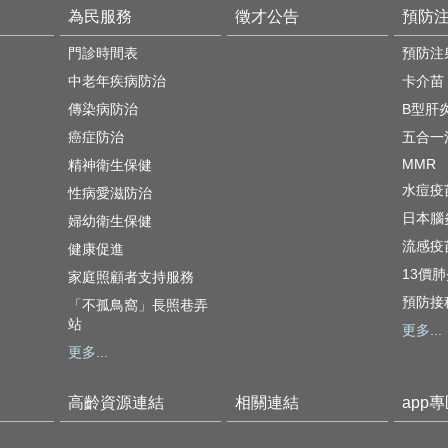
為民服務
徵才公告
預防
門診時間表
預防注
中老年疾病防治
卡介苗
傳染病防治
B型肝
癌症防治
五合一
MMR
精神衛生保健
水痘疫
性病愛滋防治
日本腦
婦幼衛生保健
流感疫
健康促進
13價
家庭照顧者支持服務
預防接
「不孤鳥窩」長照巷弄
站
更多...
更多...
高齡資源連結
相關連結
app