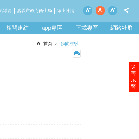
站導覽
嘉義市政府衛生局
線上陳情
訊
相關連結
app專區
下載專區
網路社群
首頁
預防注射
災
害
示
警