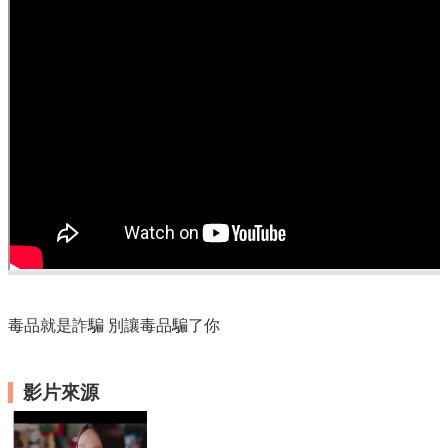
服
務
徵
才
公
告
預
防
注
射
各
項
服
毒品就是詐騙 別讓毒品騙了你
務
流
程
影片來源
常
見