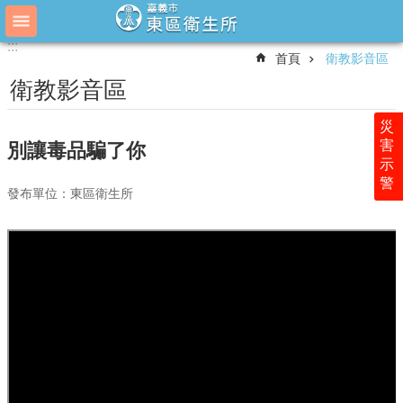
跳到主要內容區塊
:::
:::
進
首頁
衛教影音區
階
搜
衛教影音區
尋
災
害
別讓毒品騙了你
示
最
警
新
發布單位：東區衛生所
消
息
衛
生
所
介
紹
為
民