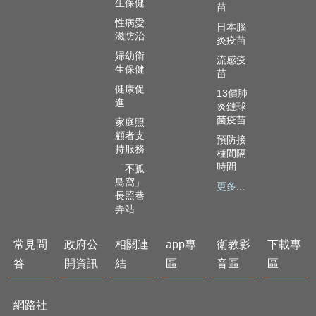
生保健
苗
性病愛
網
日本腦
滋防治
路
炎疫苗
社
婦幼衛
流感疫
群
生保健
苗
健康促
13價肺
回
進
炎鏈球
首
菌疫苗
家庭照
頁
顧者支
預防接
持服務
種間隔
網
時間
「不孤
站
鳥窩」
導
更多...
長照巷
覽
弄站
嘉
義
常見問
政府公
相關連
app專
衛教影
下載專
市
答
開資訊
結
區
音區
區
政
府
衛
網路社