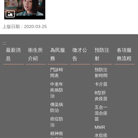
問
答
政
府
上版日期：2020-03-25
公
開
:::
資
最新消
衛生所
為民服
徵才公
預防注
各項服
訊
息
介紹
務
告
射
務流程
相
關
門診時
預防注
連
間表
射時間
結
中老年
卡介苗
疾病防
B型肝
app
治
炎疫苗
專
傳染病
區
五合一
防治
混合疫
下
癌症防
苗
載
治
MMR
專
精神衛
水痘疫
區