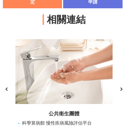
隱
定
申請
私
權
相關連結
政
策
資
料
開
放
宣
告
公共衛生團體
科學算病館 慢性疾病風險評估平台