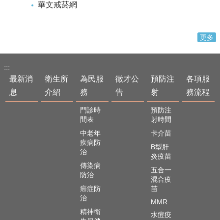
華文戒菸網
更多
:::
最新消
衛生所
為民服
徵才公
預防注
各項服
息
介紹
務
告
射
務流程
門診時
預防注
間表
射時間
中老年
卡介苗
疾病防
B型肝
治
炎疫苗
傳染病
五合一
防治
混合疫
癌症防
苗
治
MMR
精神衛
水痘疫