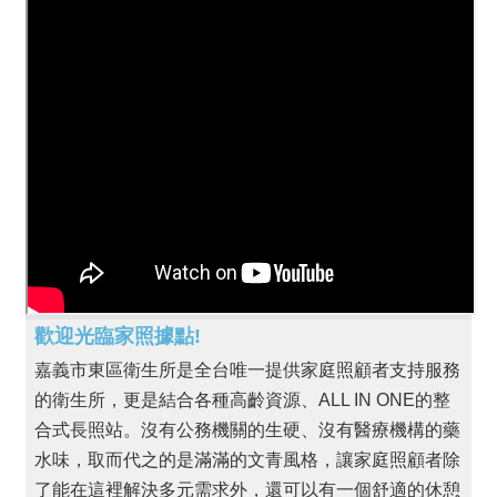
問
答
政
府
公
開
資
訊
高
齡
資
源
連
歡迎光臨家照據點!
結
嘉義市東區衛生所是全台唯一提供家庭照顧者支持服務
相
的衛生所，更是結合各種高齡資源、ALL IN ONE的整
關
連
合式長照站。沒有公務機關的生硬、沒有醫療機構的藥
結
水味，取而代之的是滿滿的文青風格，讓家庭照顧者除
了能在這裡解決多元需求外，還可以有一個舒適的休憩
app