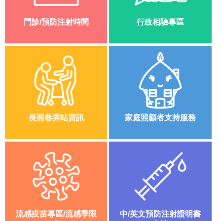
嘉
義
門診/預防注射時間
行政相驗專區
市
政
府
衛
生
局
線
上
長照巷弄站資訊
家庭照顧者支持服務
陳
情
資
訊
安
全
政
策
流感疫苗專區/流感季限
中/英文預防注射證明書