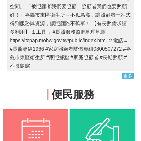
專
空間。 「被照顧者我們要照顧，照顧者我們也要照顧
區
好！」嘉義市東區衛生所－不孤鳥窩，讓照顧者一站式
得到服務與資源，讓照顧路不孤單！ 【有長照需求請
下
載
多利用】 １工具→ #長照服務資源地理地圖
專
https://ltcpap.mohw.gov.tw/public/index.html ２電話→
區
#長照專線1966 #家庭照顧者關懷專線0800507272 #嘉
網
義市東區衛生所 #家照據點 #家庭照顧者 #長期照顧 #
路
不孤鳥窩
社
群
更多
回
便民服務
首
頁
網
站
導
覽