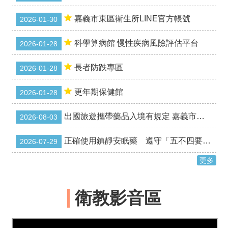
服
務
嘉義市東區衛生所LINE官方帳號
2026-01-30
徵
才
科學算病館 慢性疾病風險評估平台
2026-01-28
公
告
長者防跌專區
2026-01-28
預
更年期保健館
2026-01-28
防
注
射
出國旅遊攜帶藥品入境有規定 嘉義市政府衛生局提醒遵守自用限量 安心出遊健康返國
2026-08-03
各
正確使用鎮靜安眠藥 遵守「五不四要」睡得安心又安全
2026-07-29
項
服
更多
務
流
程
衛教影音區
常
見