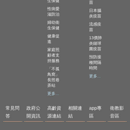
生保健
苗
性病愛
日本腦
滋防治
炎疫苗
婦幼衛
流感疫
生保健
苗
健康促
13價肺
進
炎鏈球
菌疫苗
家庭照
顧者支
預防接
持服務
種間隔
時間
「不孤
鳥窩」
更多...
長照巷
弄站
更多...
常見問
政府公
高齡資
相關連
app專
衛教影
答
開資訊
源連結
結
區
音區