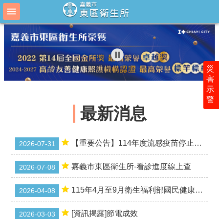
跳到主要內容區塊
:::
:::
進
階
搜
尋
災
害
示
最
警
新
最新消息
消
息
衛
【重要公告】114年度流感疫苗停止施打及全數屆效通知
2026-07-31
生
所
嘉義市東區衛生所-看診進度線上查
2026-07-08
介
紹
115年4月至9月衛生福利部國民健康署辦理「國民健康訪問調查」面訪調查
2026-04-08
為
民
[資訊揭露]節電成效
2026-03-03