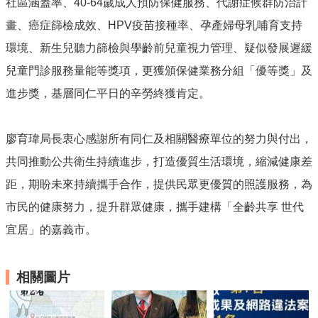
問
社區涵蓋率、40-64歲成人預防保健服務、代謝症候群防治計
答
畫、癌症篩檢成效、HPV疫苗接種率、孕產婦母乳哺育支持
政
環境、新生兒聽力篩檢與學齡前兒童視力管理、疑似發展遲緩
府
兒童門診服務量能等獎項，更獲頒保健業務分組「優等獎」及
公
開
進步獎，基層同仁平日的辛勞終獲肯定。
資
訊
廖育瑋局長衷心感謝所有同仁及相關醫療單位的努力與付出，
相
關
共同推動公共衛生持續進步，打造優質生活環境，縮減健康差
連
距，期盼未來持續攜手合作，提供民眾更優質的照護服務，為
結
市民的健康努力，提升群眾健康，攜手建構「全齡共享 世代
app
專
宜居」的嘉義市。
區
下
相關圖片
載
專
區