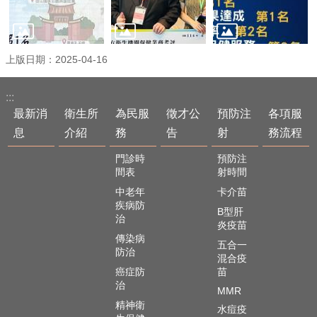
網
路
社
上版日期：2025-04-16
群
:::
回
最新消
衛生所
為民服
徵才公
預防注
各項服
首
頁
息
介紹
務
告
射
務流程
網
門診時
預防注
站
間表
射時間
導
中老年
卡介苗
覽
疾病防
B型肝
治
炎疫苗
嘉
傳染病
義
五合一
防治
市
混合疫
癌症防
苗
政
治
府
MMR
衛
精神衛
水痘疫