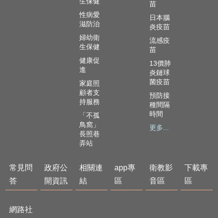
生
生保健
苗
局
性病愛
日本腦
滋防治
炎疫苗
線
婦幼衛
上
流感疫
生保健
陳
苗
情
健康促
13價肺
進
炎鏈球
資
菌疫苗
家庭照
訊
顧者支
預防接
安
持服務
種間隔
全
時間
「不孤
政
鳥窩」
更多...
策
長照巷
弄站
隱
私
常見問
政府公
相關連
app專
衛教影
下載專
權
答
開資訊
結
區
音區
區
政
策
網路社
資