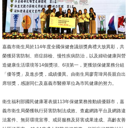
服
務
徵
才
公
告
預
嘉義市衛生局於114年度全國保健會議頒獎典禮大放異彩，共
防
榮獲菸害防制、癌症篩檢、慢性疾病防治，以及婦幼健康與營
注
射
造健康生活環境等14個獎項、6項第一，更獲頒保健業務分組
「優等獎」及進步獎，成績優異。由衛生局廖育瑋局長親自出
各
項
席領獎，感謝同仁及嘉義市醫療單位為市民健康的努力。
服
務
流
衛生福利部國民健康署表揚113年保健業務推動績優縣市，嘉
程
義市衛生局榮獲執行菸害防制法成效、查處網路平台及網路違
常
法案件、無菸環境宣導、戒菸服務及菸害成果達成、高齡友善
見