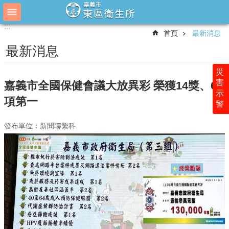
跳到主要內容區塊
:::
:::
進
首頁
最新消息
階
搜
最新消息
尋
災
害
嘉義市全國保健會議大放異彩 榮獲14獎、6
示
最
項第一
警
新
消
發布單位：新聞聯繫科
息
衛
生
所
介
紹
為
民